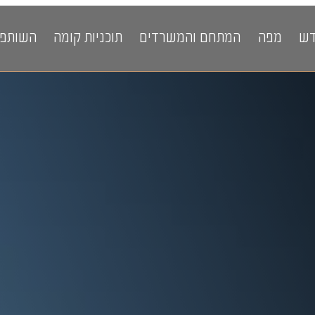
דש
מפה
המתחם והמשרדים
תוכניות קומה
השותפי